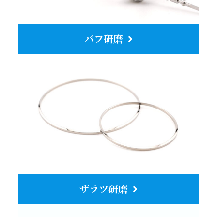
バフ研磨
ザラツ研磨